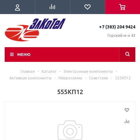
+7 (383) 204 9424
Горский м-н 43
МЕНЮ
Главная
-
Каталог
-
Электронные компоненты
-
Активные компоненты
-
Микросхемы
-
Советские
-
555КП12
555КП12