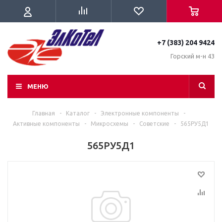
+7 (383) 204 9424
Горский м-н 43
МЕНЮ
Главная
-
Каталог
-
Электронные компоненты
-
Активные компоненты
-
Микросхемы
-
Советские
-
565РУ5Д1
565РУ5Д1