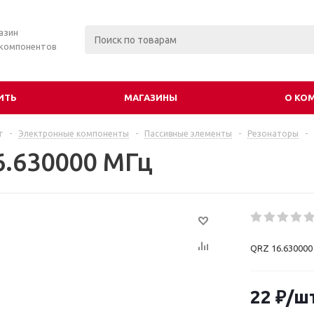
азин
 компонентов
ИТЬ
МАГАЗИНЫ
О КО
г
-
Электронные компоненты
-
Пассивные элементы
-
Резонаторы
-
6.630000 МГц
QRZ 16.630000
22
₽
/ш