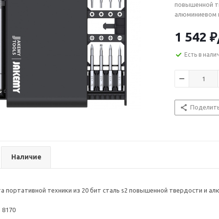
повышенной т
алюминиевом к
1 542
₽
Есть в нали
Поделит
Наличие
а портативной техники из 20 бит сталь s2 повышенной твердости и а
 8170