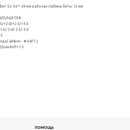
бит S2 h4 * 28 мм рабочая глубина биты 12 мм
4/t5/t6/t7/t8
1.5/+2.0/+2.5/+3.0
1.5/-2.0/-2.5/-3.0
.5
езда/ айфон : ★0.8/1.2
s)Standoff+1.5
ПОМОЩЬ