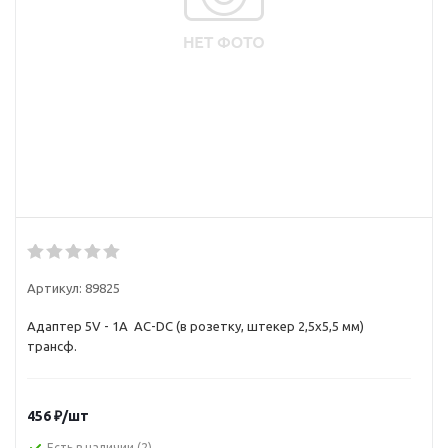
Артикул:
89825
Адаптер 5V - 1A AC-DC (в розетку, штекер 2,5х5,5 мм)
трансф.
456
₽
/шт
Есть в наличии
(2)