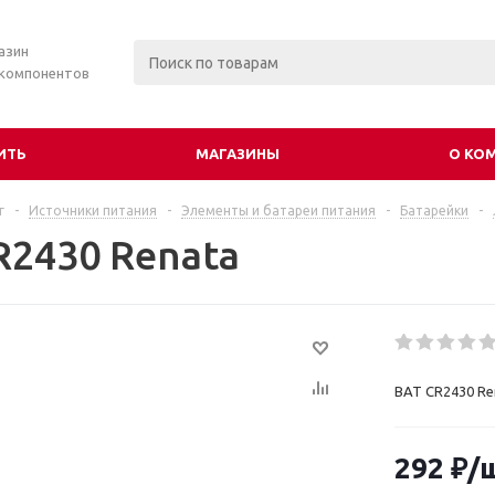
азин
 компонентов
ИТЬ
МАГАЗИНЫ
О КО
г
-
Источники питания
-
Элементы и батареи питания
-
Батарейки
-
R2430 Renata
BAT CR2430 Re
292
₽
/