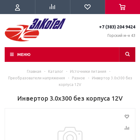
+7 (383) 204 9424
Горский м-н 43
МЕНЮ
Главная
-
Каталог
-
Источники питания
-
Преобразователи напряжения
-
Разное
-
Инвертор 3.0x300 без
корпуса 12V
Инвертор 3.0x300 без корпуса 12V