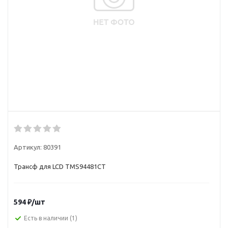
Артикул:
80391
Трансф для LCD TMS94481CT
594
₽
/шт
Есть в наличии
(1)