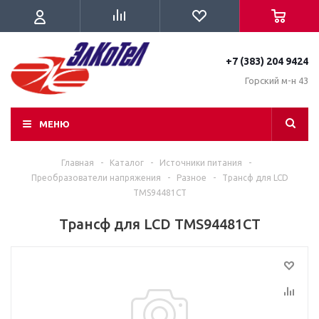
+7 (383) 204 9424
Горский м-н 43
МЕНЮ
Главная
-
Каталог
-
Источники питания
-
Преобразователи напряжения
-
Разное
-
Трансф для LCD
TMS94481CT
Трансф для LCD TMS94481CT