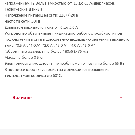
напряжением 12 Вольт емкостью от 25 до 65 Ампер*часов.
Технические данные:
Напряжение питающей сети: 220+/-20 В
Частота сети: 50 Гц
Диапазон зарядного тока от 0 до 5.0 А
Устройство обеспечивает индикацию работоспособности при
подключении в сеть и дискретную индикацию значений зарядного
тока: "0.5 А", "1.0 А", "2.0 А", "3.0 А", "4.0 А", "5.0 А"
Габаритные размеры не более 180х92х76 мм
Масса не более 0.5 кг
Электрическая мощность, потребляемая от сети не более 65 Вт
В процессе работы устройства допускается повышение
температуры корпуса до 60°С.
Наличие