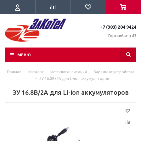
+7 (383) 204 9424
Горский м-н 43
МЕНЮ
Главная
-
Каталог
-
Источники питания
-
Зарядные устройства
-
ЗУ 16.8В/2А для Li-ion аккумуляторов
ЗУ 16.8В/2А для Li-ion аккумуляторов