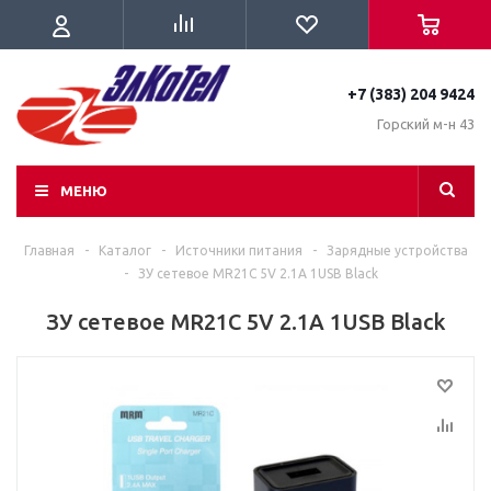
+7 (383) 204 9424
Горский м-н 43
МЕНЮ
Главная
-
Каталог
-
Источники питания
-
Зарядные устройства
-
ЗУ сетевое MR21C 5V 2.1A 1USB Black
ЗУ сетевое MR21C 5V 2.1A 1USB Black