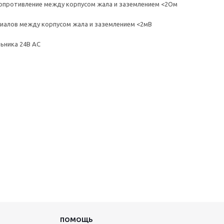
опротивление между корпусом жала и заземлением <2Ом
иалов между корпусом жала и заземлением <2мВ
ьника 24В АС
ПОМОЩЬ