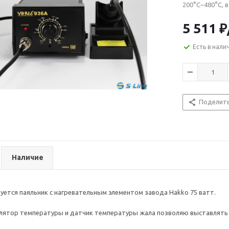
200°C~480°C, в
5 511
₽
Есть в нали
Поделит
Наличие
зуется паяльник с нагревательным элементом завода Hakko 75 ватт.
ятор температуры и датчик температуры жала позволяю выставлять т