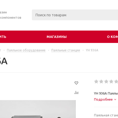
азин
 компонентов
ИТЬ
МАГАЗИНЫ
О КО
г
-
Паяльное оборудование
-
Паяльные станции
-
YH 936A
6A
YH 936A Паял
Подробнее
Паяльная стан