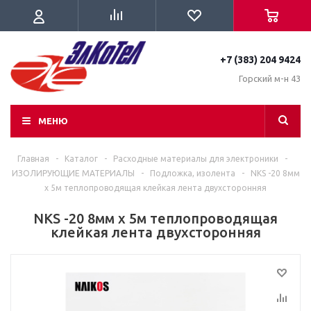
+7 (383) 204 9424
Горский м-н 43
МЕНЮ
Главная
-
Каталог
-
Расходные материалы для электроники
-
ИЗОЛИРУЮЩИЕ МАТЕРИАЛЫ
-
Подложка, изолента
-
NKS -20 8мм
х 5м теплопроводящая клейкая лента двухсторонняя
NKS -20 8мм х 5м теплопроводящая
клейкая лента двухсторонняя