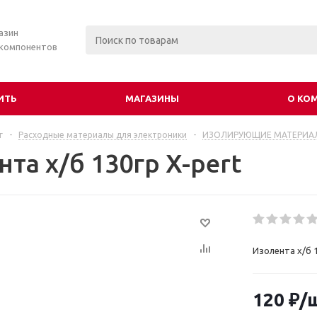
азин
 компонентов
ИТЬ
МАГАЗИНЫ
О КО
г
-
Расходные материалы для электроники
-
ИЗОЛИРУЮЩИЕ МАТЕРИА
та х/б 130гр X-pert
Изолента х/б 1
120
₽
/