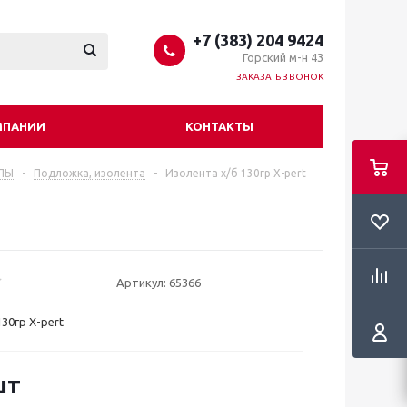
+7 (383) 204 9424
Горский м-н 43
ЗАКАЗАТЬ ЗВОНОК
МПАНИИ
КОНТАКТЫ
ЛЫ
-
Подложка, изолента
-
Изолента х/б 130гр X-pert
Артикул:
65366
30гр X-pert
шт