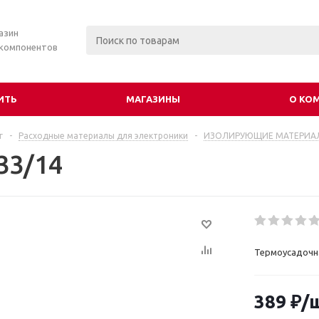
азин
 компонентов
ИТЬ
МАГАЗИНЫ
О КО
г
-
Расходные материалы для электроники
-
ИЗОЛИРУЮЩИЕ МАТЕРИА
33/14
Термоусадочна
389
₽
/