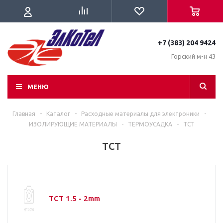
+7 (383) 204 9424
Горский м-н 43
МЕНЮ
Главная
-
Каталог
-
Расходные материалы для электроники
-
ИЗОЛИРУЮЩИЕ МАТЕРИАЛЫ
-
ТЕРМОУСАДКА
-
TCT
TCT
TCT 1.5 - 2mm