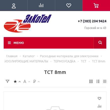
+7 (383) 204 9424
Горский м-н 43
МЕНЮ
Главная
-
Каталог
-
Расходные материалы для электроники
-
ИЗОЛИРУЮЩИЕ МАТЕРИАЛЫ
-
ТЕРМОУСАДКА
-
TCT
-
TCT 8mm
TCT 8mm