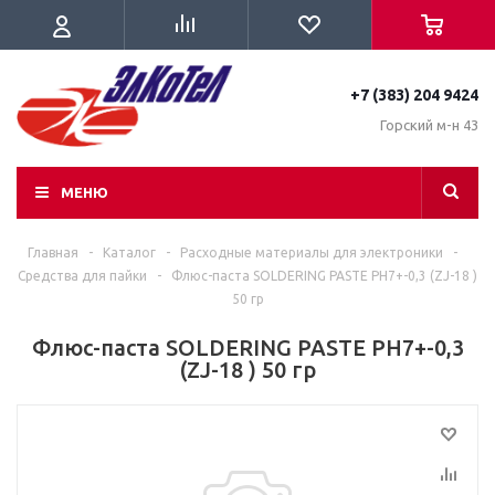
+7 (383) 204 9424
Горский м-н 43
МЕНЮ
Главная
-
Каталог
-
Расходные материалы для электроники
-
Средства для пайки
-
Флюс-паста SOLDERING PASTE PH7+-0,3 (ZJ-18 )
50 гр
Флюс-паста SOLDERING PASTE PH7+-0,3
(ZJ-18 ) 50 гр