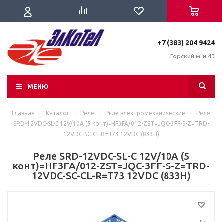
+7 (383) 204 9424
Горский м-н 43
МЕНЮ
Главная
-
Каталог
-
Реле
-
Реле электромеханические
-
Реле
SRD-12VDC-SL-C 12V/10A (5 конт)=HF3FA/012-ZST=JQC-3FF-S-Z=TRD-
12VDC-SC-CL-R=T73 12VDC (833H)
Реле SRD-12VDC-SL-C 12V/10A (5
конт)=HF3FA/012-ZST=JQC-3FF-S-Z=TRD-
12VDC-SC-CL-R=T73 12VDC (833H)