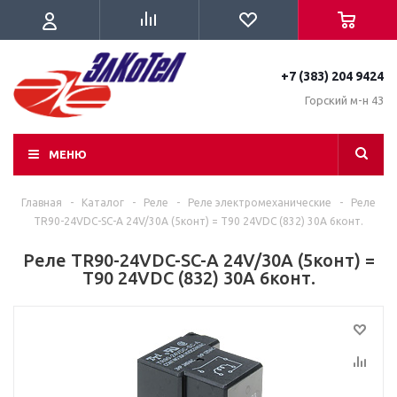
+7 (383) 204 9424
Горский м-н 43
МЕНЮ
Главная
-
Каталог
-
Реле
-
Реле электромеханические
-
Реле
TR90-24VDC-SC-A 24V/30A (5конт) = T90 24VDC (832) 30A 6конт.
Реле TR90-24VDC-SC-A 24V/30A (5конт) =
T90 24VDC (832) 30A 6конт.