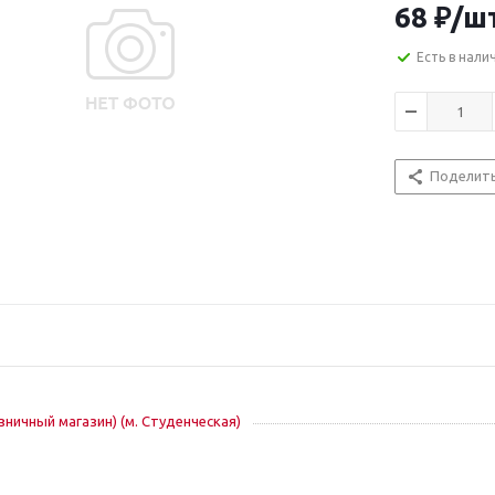
68
₽
/ш
Есть в нали
Поделит
озничный магазин) (м. Студенческая)