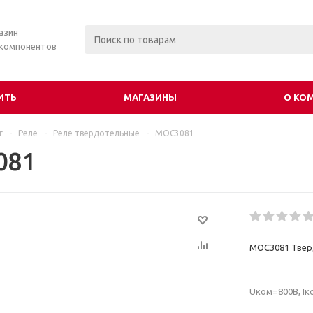
азин
 компонентов
ИТЬ
МАГАЗИНЫ
О КО
г
-
Реле
-
Реле твердотельные
-
MOC3081
081
MOC3081 Твер
Uком=800В, Iк