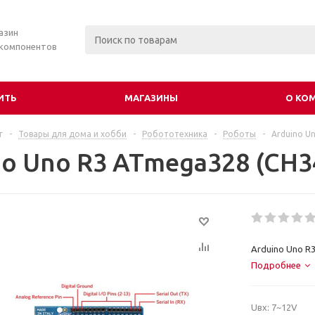
азин
 компонентов
ИТЬ
МАГАЗИНЫ
О КО
г
-
Товары для дома и хобби
-
Робототехника
-
Роботы
-
Arduino U
no Uno R3 ATmega328 (CH3
Arduino Uno R
Подробнее
Uвх: 7~12V